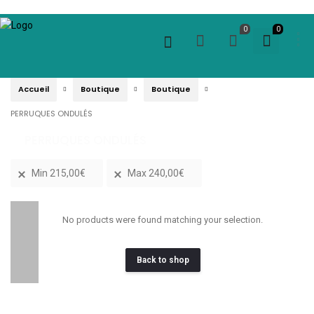
0
0
Accueil
Boutique
Boutique
PERRUQUES ONDULÉS
PERRUQUES ONDULÉS
Min
215,00
€
Max
240,00
€
No products were found matching your selection.
Back to shop