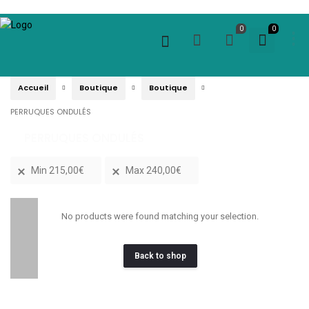
0
0
Accueil
Boutique
Boutique
PERRUQUES ONDULÉS
PERRUQUES ONDULÉS
Min
215,00
€
Max
240,00
€
No products were found matching your selection.
Back to shop