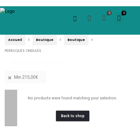
0
0
Accueil
Boutique
Boutique
PERRUQUES ONDULÉS
PERRUQUES ONDULÉS
Min
215,00
€
No products were found matching your selection.
Back to shop