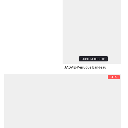
RUPTURE DE STOCK
JADA🍃Perruque bandeau
-41%