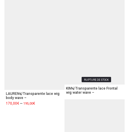
RUPTURE DE STOCK
KIM🍃Transparente lace Frontal
wig water wave –
LAUREN🍃Transparente lace wig
body wave –
–
170,00
€
€
195,00