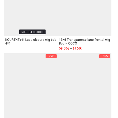
RUPTURE DE STOCK
KOURTNEY🍃 Lace closure wig bob
13×6 Transparente lace frontal wig
4*4
Bob – COCO
–
59,00
€
€
89,00
-39%
-36%