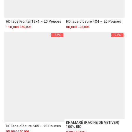
HD lace Frontal 13×4 – 20 Pouces
HD lace closure 4X4 – 20 Pouces
Le
110,00
Le
€
180,00
€
Le
80,00
Le
€
125,00
€
prix
prix
prix
prix
initial
actuel
initial
actuel
-33%
-24%
était :
est :
était :
est :
180,00€.
110,00€.
125,00€.
80,00€.
KHAMARÉ (RACINE DE VETIVER)
HD lace closure 5X5 – 20 Pouces
100% BIO
Le
95,00
Le
€
140,00
€