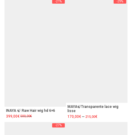
-21%
-29%
MAYA🍃Transparente lace wig
INAYA 🍃 Raw Hair wig hd 6×6
lisse
–
Le
399,00
Le
€
500,00
€
170,00
€
€
215,00
prix
prix
initial
actuel
-27%
était :
est :
500,00€.
399,00€.