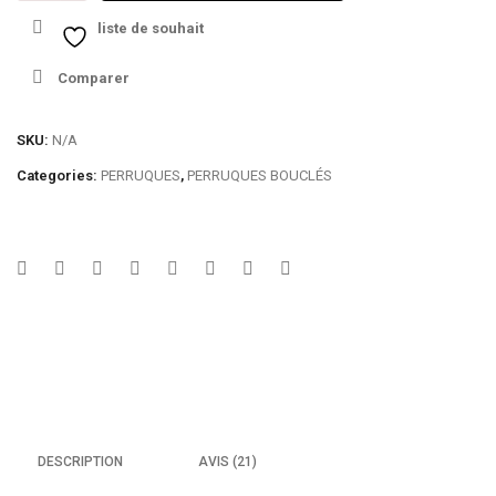
KIM
liste de souhait
🍃
Transparente
Comparer
lace
Frontal
wig
SKU:
N/A
water
Categories:
PERRUQUES
,
PERRUQUES BOUCLÉS
wave
-
DESCRIPTION
AVIS (21)