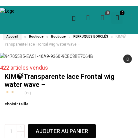
0
0
KIM🍃
Accueil
Boutique
Boutique
PERRUQUES BOUCLÉS
Transparente lace Frontal wig water wave –
422 articles vendus
KIM🍃Transparente lace Frontal wig
water wave –
(
12
)
Noté
12
5.00
sur 5 basé
choisir taille
sur
notations
client
quantité
AJOUTER AU PANIER
de