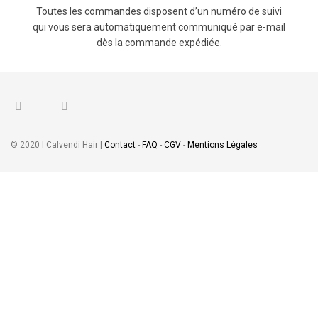
Toutes les commandes disposent d’un numéro de suivi
qui vous sera automatiquement communiqué par e-mail
dès la commande expédiée.
PARTAGER VOS PENSÉES!
© 2020 I Calvendi Hair |
Contact
-
FAQ
-
CGV
-
Mentions Légales
choisir taille
18", 20", 22", 24",
26"
Laissez-nous savoir ce que vous en pensez...
Laisser un avis
Comment évaluez-vous ce produit?
*