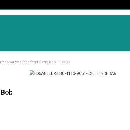
CLÉS
Transparente lace frontal wig Bob – COCO
 Bob