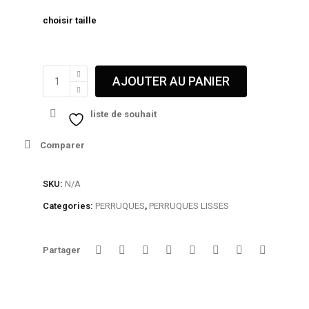
choisir taille
quantité
AJOUTER AU PANIER
de
13x6
liste de souhait
Transparente
lace
Comparer
frontal
wig
Bob
SKU:
N/A
-
Categories:
PERRUQUES
,
PERRUQUES LISSES
COCO
Partager