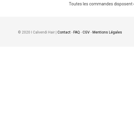
Toutes les commandes disposent 
© 2020 I Calvendi Hair |
Contact
-
FAQ
-
CGV
-
Mentions Légales
PARTAGER VOS PENSÉES!
chois
4.94 de
17 
Laissez-nous savoir ce que vous en pensez...
Laisser un avis
Posez 
Comment évaluez-vous ce produit?
*