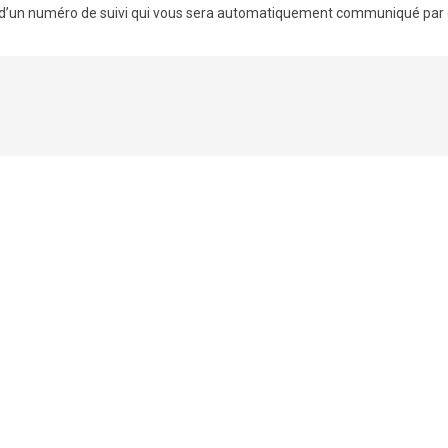
d’un numéro de suivi qui vous sera automatiquement communiqué par 
5
ir taille
10", 12", 14", 16"
 5 étoiles
4
3
examens
2
1
une Question
Poster une Vidéo