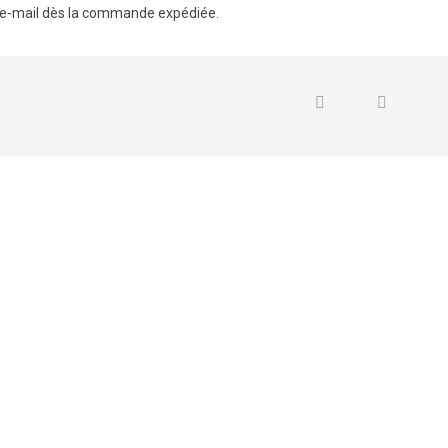
e-mail dès la commande expédiée.
16
1
0
0
0
Poster une Photo