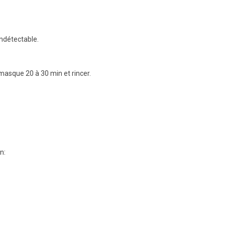
indétectable.
masque 20 à 30 min et rincer.
n: