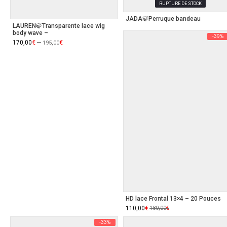
RUPTURE DE STOCK
JADA🍃Perruque bandeau
LAUREN🍃Transparente lace wig
body wave –
-39%
–
170,00
€
€
195,00
HD lace Frontal 13×4 – 20 Pouces
Le
110,00
Le
€
180,00
€
prix
prix
initial
actuel
-33%
était :
est :