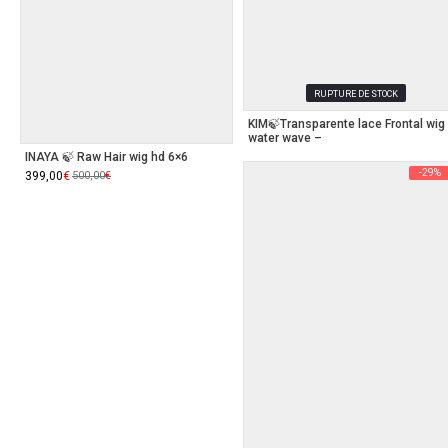
RUPTURE DE STOCK
KIM🍃Transparente lace Frontal wig
water wave –
INAYA 🍃 Raw Hair wig hd 6×6
-29%
Le
399,00
Le
€
500,00
€
prix
prix
initial
actuel
était :
est :
500,00€.
399,00€.