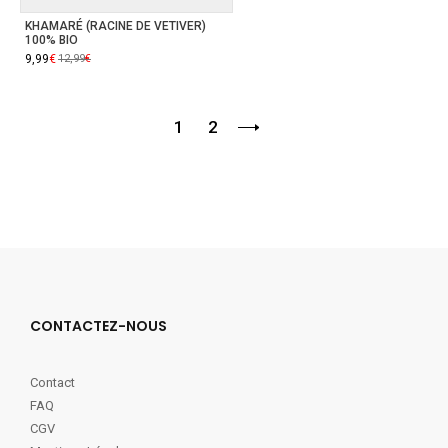
KHAMARÉ (RACINE DE VETIVER)
100% BIO
Le
9,99
Le
€
12,99
€
prix
prix
initial
actuel
était :
est :
12,99€.
9,99€.
1
2
CONTACTEZ-NOUS
Contact
FAQ
CGV