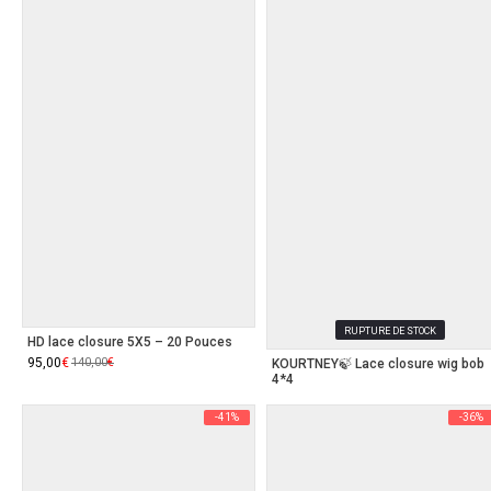
180,00€.
110,00€.
RUPTURE DE STOCK
HD lace closure 5X5 – 20 Pouces
Le
95,00
Le
€
140,00
€
KOURTNEY🍃 Lace closure wig bob
prix
prix
4*4
initial
actuel
était :
est :
140,00€.
95,00€.
-41%
-36%