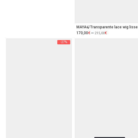
MAYA🍃Transparente lace wig lisse
–
170,00
€
€
215,00
-27%