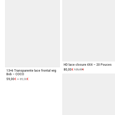
HD lace closure 4X4 – 20 Pouces
Le
80,00
Le
€
125,00
€
13×6 Transparente lace frontal wig
prix
prix
Bob – COCO
initial
actuel
–
était :
est :
59,00
€
€
89,00
125,00€.
80,00€.