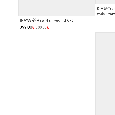
KIM🍃Tran
water wav
INAYA 🍃 Raw Hair wig hd 6×6
Le
Le
399,00
€
500,00
€
prix
prix
initial
actuel
était :
est :
500,00€.
399,00€.