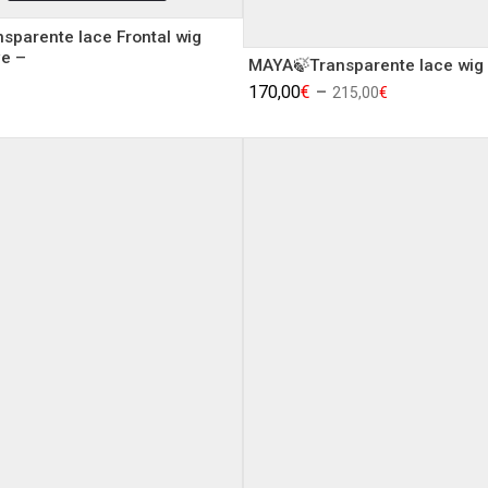
sparente lace Frontal wig
e –
MAYA🍃Transparente lace wig 
170,00
€
–
215,00
€