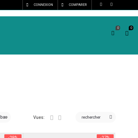
CONNEXION
COMPARER
0
0
n bas
rechercher
Vues:
-29%
-27%