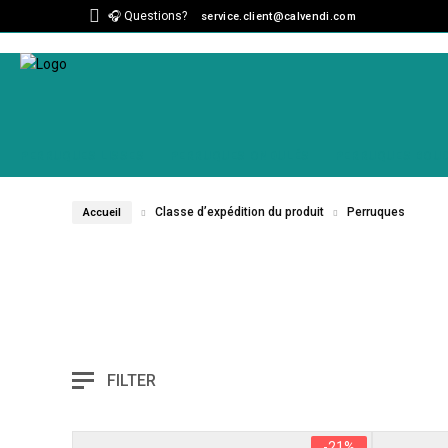
🎧 Questions?
service.client@calvendi.com
PERRUQUES LISSES
PERRUQUES ONDULÉS
PERRUQUES BOU
Classe d’expédition du produit
Perruques
Accueil
FILTER
-21%